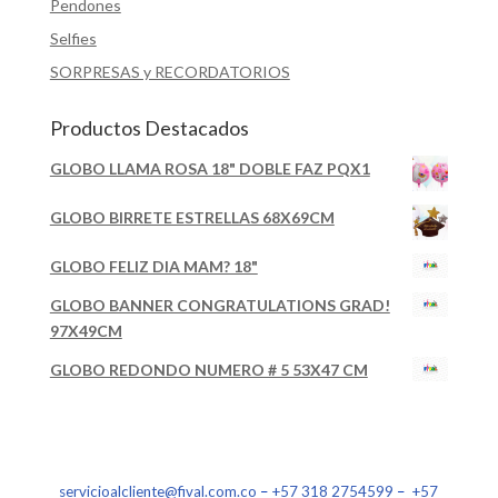
Pendones
Selfies
SORPRESAS y RECORDATORIOS
Productos Destacados
GLOBO LLAMA ROSA 18" DOBLE FAZ PQX1
GLOBO BIRRETE ESTRELLAS 68X69CM
GLOBO FELIZ DIA MAM? 18"
GLOBO BANNER CONGRATULATIONS GRAD!
97X49CM
GLOBO REDONDO NUMERO # 5 53X47 CM
servicioalcliente@fival.com.co
–
+57 318 2754599
–
+57