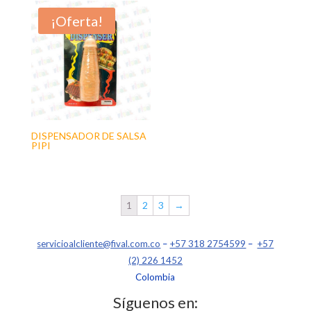
¡Oferta!
DISPENSADOR DE SALSA
PIPI
1
2
3
→
servicioalcliente@fival.com.co
–
+57 318 2754599
–
+57
(2) 226 1452
Colombia
Síguenos en: