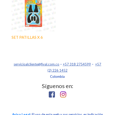
SET PATILLAS X 6
servicioalcliente@fival.com.co
–
+57 318 2754599
–
+57
(2) 226 1452
Colombia
Síguenos en:
Aviso Legal
: El uso de esta web y sus servicios, es indicación