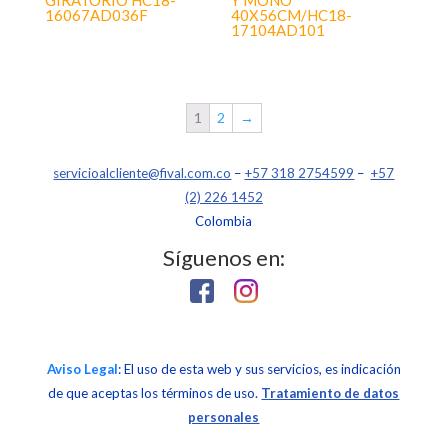
GIRATORIO HC18-
Y MOÑO
16067AD036F
40X56CM/HC18-
17104AD101
1
2
→
servicioalcliente@fival.com.co
–
+57 318 2754599
–
+57
(2) 226 1452
Colombia
Síguenos en:
Aviso Legal
: El uso de esta web y sus servicios, es indicación
de que aceptas los términos de uso.
Tratamiento de datos
personales