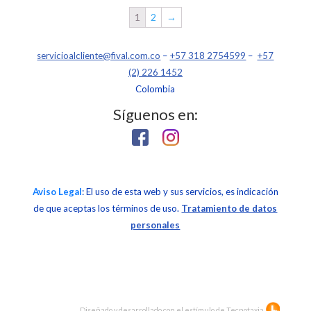
1
2
→
servicioalcliente@fival.com.co
–
+57 318 2754599
–
+57
(2) 226 1452
Colombia
Síguenos en:
Aviso Legal
: El uso de esta web y sus servicios, es indicación
de que aceptas los términos de uso.
Tratamiento de datos
personales
Diseñado y desarrollado con el estímulo de
Tecnotaxia