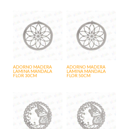
ADORNO MADERA
ADORNO MADERA
LAMINA MANDALA
LAMINA MANDALA
FLOR 30CM
FLOR 50CM