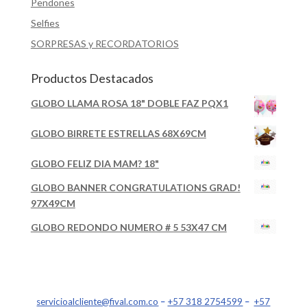
Pendones
Selfies
SORPRESAS y RECORDATORIOS
Productos Destacados
GLOBO LLAMA ROSA 18" DOBLE FAZ PQX1
GLOBO BIRRETE ESTRELLAS 68X69CM
GLOBO FELIZ DIA MAM? 18"
GLOBO BANNER CONGRATULATIONS GRAD!
97X49CM
GLOBO REDONDO NUMERO # 5 53X47 CM
servicioalcliente@fival.com.co
–
+57 318 2754599
–
+57