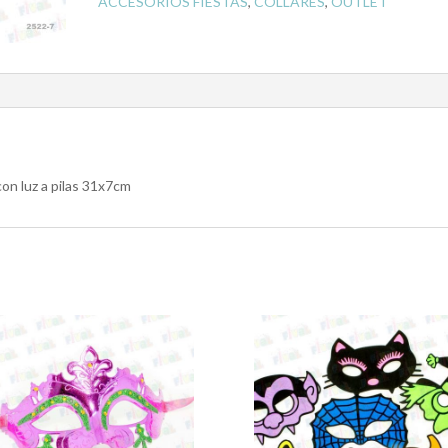
ACCESORIOS FIESTAS
,
COLLARES
,
OUTLET
con luz a pilas 31x7cm