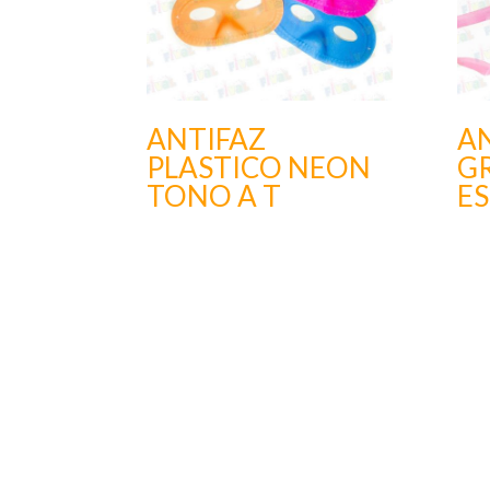
ANTIFAZ
A
PLASTICO NEON
G
TONO A T
E