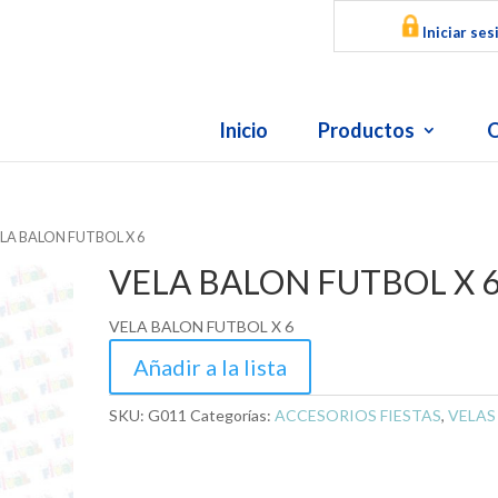
Iniciar ses
Inicio
Productos
O
ELA BALON FUTBOL X 6
VELA BALON FUTBOL X 
VELA BALON FUTBOL X 6
Añadir a la lista
SKU:
G011
Categorías:
ACCESORIOS FIESTAS
,
VELAS