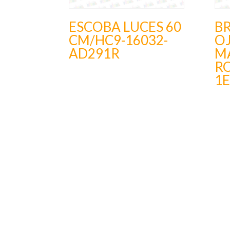
ESCOBA LUCES 60
BR
CM/HC9-16032-
O
AD291R
M
RO
1E