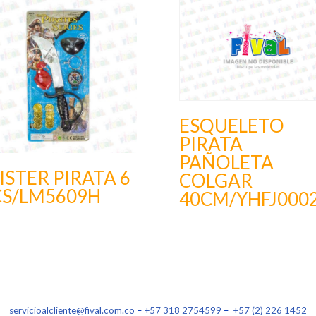
ESQUELETO
PIRATA
PAÑOLETA
ISTER PIRATA 6
COLGAR
CS/LM5609H
40CM/YHFJ000
servicioalcliente@fival.com.co
–
+57 318 2754599
–
+57 (2) 226 1452