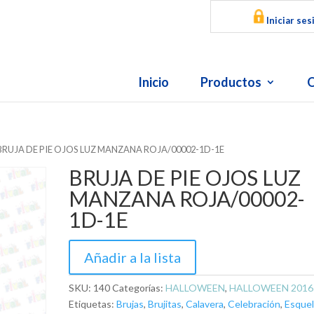
Iniciar ses
Inicio
Productos
O
 BRUJA DE PIE OJOS LUZ MANZANA ROJA/00002-1D-1E
BRUJA DE PIE OJOS LUZ
MANZANA ROJA/00002-
1D-1E
Añadir a la lista
SKU:
140
Categorías:
HALLOWEEN
,
HALLOWEEN 2016
Etiquetas:
Brujas
,
Brujitas
,
Calavera
,
Celebración
,
Esque