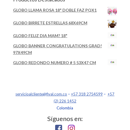
GLOBO LLAMA ROSA 18" DOBLE FAZ PQX1
GLOBO BIRRETE ESTRELLAS 68X69CM
GLOBO FELIZ DIA MAM? 18"
GLOBO BANNER CONGRATULATIONS GRAD!
97X49CM
GLOBO REDONDO NUMERO # 5 53X47 CM
servicioalcliente@fival.com.co
–
+57 318 2754599
–
+57
(2) 226 1452
Colombia
Síguenos en: