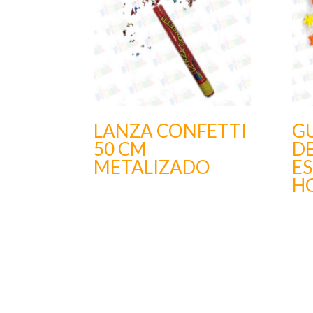
LANZA CONFETTI
G
50 CM
D
METALIZADO
ES
HO