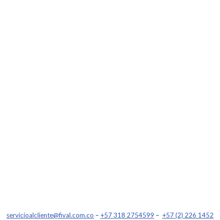
servicioalcliente@fival.com.co
–
+57 318 2754599
–
+57 (2) 226 1452