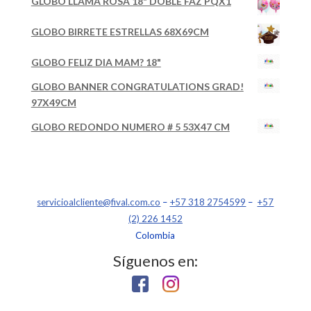
GLOBO LLAMA ROSA 18" DOBLE FAZ PQX1
GLOBO BIRRETE ESTRELLAS 68X69CM
GLOBO FELIZ DIA MAM? 18"
GLOBO BANNER CONGRATULATIONS GRAD!
97X49CM
GLOBO REDONDO NUMERO # 5 53X47 CM
servicioalcliente@fival.com.co
–
+57 318 2754599
–
+57
(2) 226 1452
Colombia
Síguenos en: