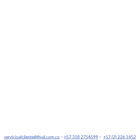
servicioalcliente@fival.com.co
–
+57 318 2754599
–
+57 (2) 226 1452