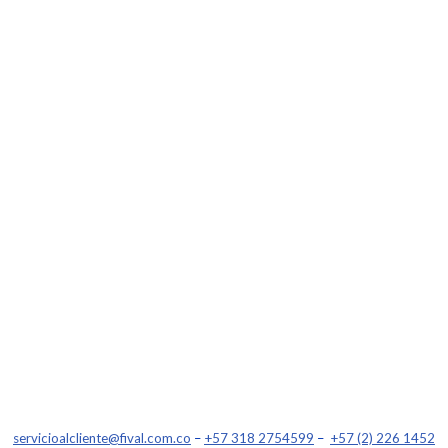
servicioalcliente@fival.com.co
–
+57 318 2754599
–
+57 (2) 226 1452