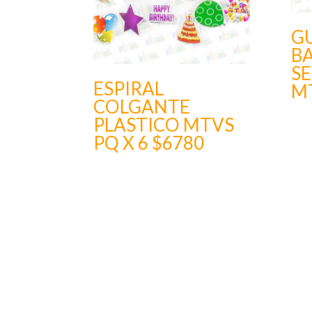
G
B
SE
ESPIRAL
M
COLGANTE
PLASTICO MTVS
PQ X 6 $6780