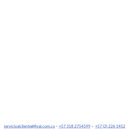
servicioalcliente@fival.com.co
–
+57 318 2754599
–
+57 (2) 226 1452