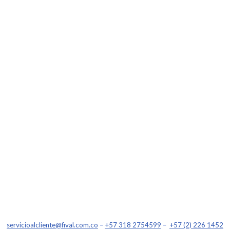
servicioalcliente@fival.com.co
–
+57 318 2754599
–
+57 (2) 226 1452