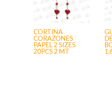
CORTINA
G
CORAZONES
D
PAPEL 2 SIZES
BO
20PCS 2 MT
1,