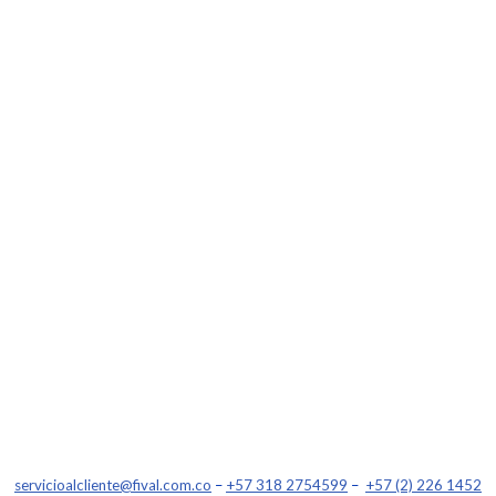
servicioalcliente@fival.com.co
–
+57 318 2754599
–
+57 (2) 226 1452