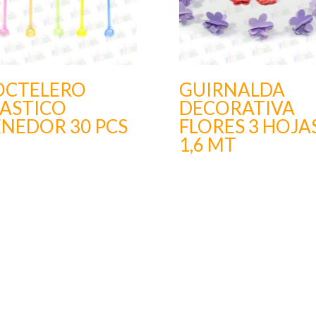
OCTELERO
GUIRNALDA
LASTICO
DECORATIVA
ENEDOR 30 PCS
FLORES 3 HOJA
1,6 MT