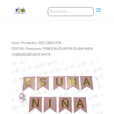
Inicio
/
Productos
/
DECORACIÓN
FIESTAS
/
Pendones
/ PENDON 2 PUNTAS ES UNA NIÐA
/JQ80330 20X16CM 3 MTR