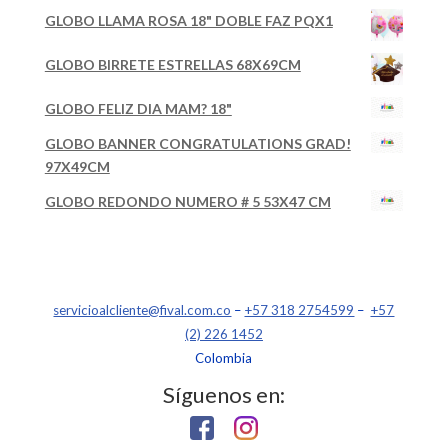
GLOBO LLAMA ROSA 18" DOBLE FAZ PQX1
GLOBO BIRRETE ESTRELLAS 68X69CM
GLOBO FELIZ DIA MAM? 18"
GLOBO BANNER CONGRATULATIONS GRAD!
97X49CM
GLOBO REDONDO NUMERO # 5 53X47 CM
servicioalcliente@fival.com.co
–
+57 318 2754599
–
+57
(2) 226 1452
Colombia
Síguenos en: