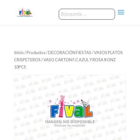
Inicio
/
Productos
/
DECORACIÓN FIESTAS
/
VASOS PLATOS
CRISPETEROS
/ VASO CARTON F.C AZUL Y ROSA 8 ONZ
10PCS