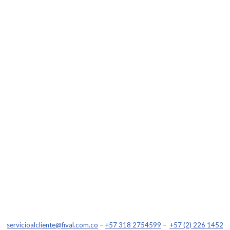
servicioalcliente@fival.com.co
–
+57 318 2754599
–
+57 (2) 226 1452