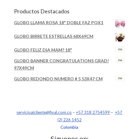
Productos Destacados
GLOBO LLAMA ROSA 18" DOBLE FAZ PQX1
GLOBO BIRRETE ESTRELLAS 68X69CM
GLOBO FELIZ DIA MAM? 18"
GLOBO BANNER CONGRATULATIONS GRAD!
97X49CM
GLOBO REDONDO NUMERO # 5 53X47 CM
servicioalcliente@fival.com.co
–
+57 318 2754599
–
+57
(2) 226 1452
Colombia
Síguenos en: